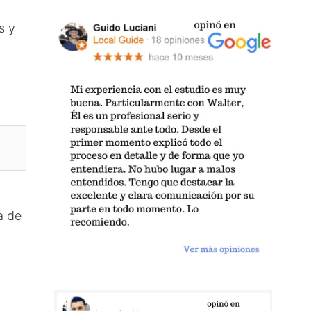
s y
a de