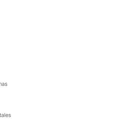
umas
tales