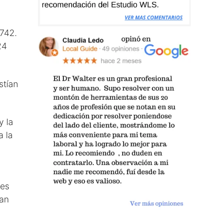
.742.
24
stían
y la
a la
les
tan