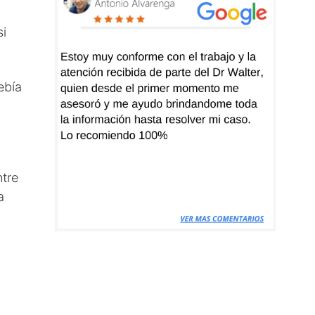
si
ebía
ntre
a