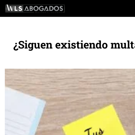
Saltar
al
contenido
¿Siguen existiendo multa