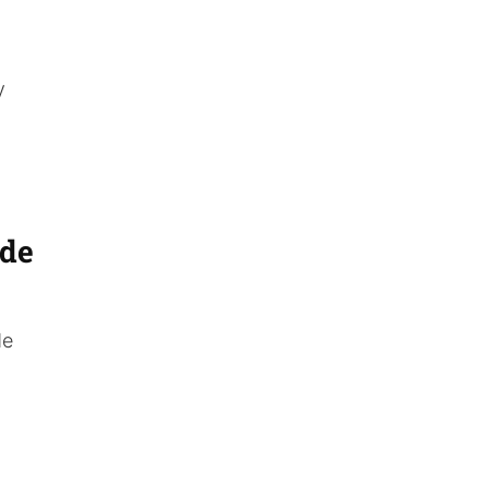
y
 de
de