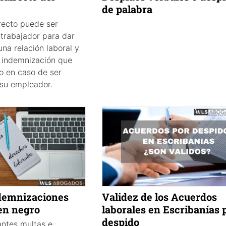
de palabra
recto puede ser
l trabajador para dar
na relación laboral y
a indemnización que
o en caso de ser
su empleador.
demnizaciones
Validez de los Acuerdos
 en negro
laborales en Escribanías 
despido
antes multas e