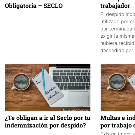
Obligatoria – SECLO
trabajador
El despido indi
utilizado por e
por terminada u
exigir la mism
hubiera recibid
despedido por 
¿Te obligan a ir al Seclo por tu
Multas e in
indemnización por despido?
por trabajo
Existen import