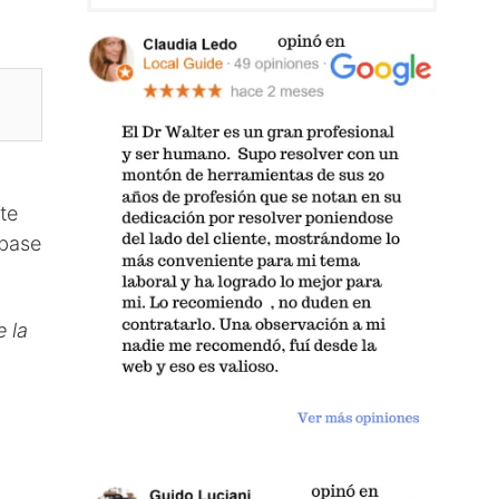
te
 base
 la