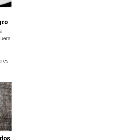
gro
ca
fuera
ores
idos