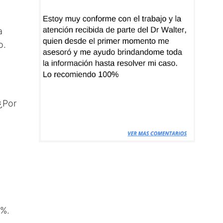
a
o.
¿Por
3%.